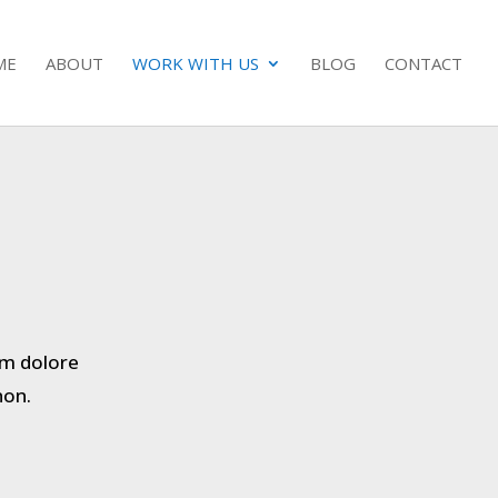
ME
ABOUT
WORK WITH US
BLOG
CONTACT
lum dolore
non.