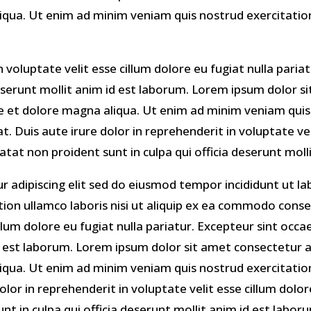
iqua. Ut enim ad minim veniam quis nostrud exercitation 
n voluptate velit esse cillum dolore eu fugiat nulla pari
deserunt mollit anim id est laborum. Lorem ipsum dolor si
e et dolore magna aliqua. Ut enim ad minim veniam quis 
. Duis aute irure dolor in reprehenderit in voluptate veli
atat non proident sunt in culpa qui officia deserunt moll
 adipiscing elit sed do eiusmod tempor incididunt ut l
ion ullamco laboris nisi ut aliquip ex ea commodo conseq
illum dolore eu fugiat nulla pariatur. Excepteur sint occ
 id est laborum. Lorem ipsum dolor sit amet consectetur 
iqua. Ut enim ad minim veniam quis nostrud exercitation 
r in reprehenderit in voluptate velit esse cillum dolore
nt in culpa qui officia deserunt mollit anim id est labor