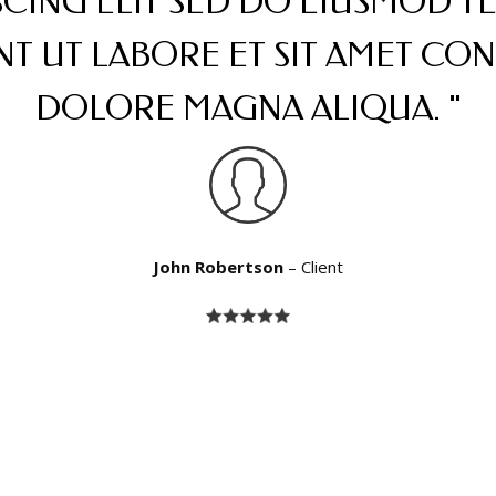
SCING ELIT SED DO EIUSMOD 
NT UT LABORE ET SIT AMET CO
DOLORE MAGNA ALIQUA. "
John Robertson
– Client